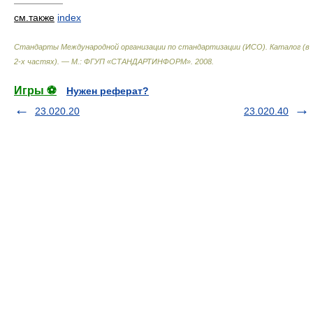
—————
см.также
index
Стандарты Международной организации по стандартизации (ИСО). Каталог (в
2-х частях). — М.: ФГУП «СТАНДАРТИНФОРМ»
.
2008
.
Игры ⚽
Нужен реферат?
23.020.20
23.020.40