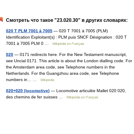
Смотреть что такое "23.020.30" в других словарях:
020 T PLM 7001 à 7005
— 020 T 7001 à 7005 (PLM)
Identification Exploitant(s) : PLM puis SNCF Désignation : 020 T
7001 à 7005 PLM 0 …
Wikipédia en Français
020
— 0171 redirects here. For the New Testament manuscript,
see Uncial 0171. This article is about the London dialling code. For
the Amsterdam area code, see Telephone numbers in the
Netherlands. For the Guangzhou area code, see Telephone
numbers in… …
Wikipedia
020+020 (locomotive)
— Locomotive articulée Mallet 020 020,
des chemins de fer suisses …
Wikipédia en Français